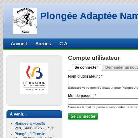
Plongée Adaptée Na
Accueil
Sorties
C.A
Compte utilisateur
Se connecter
Demander un nouv
Nom d'utilisateur :
*
Saisissez votre nom d'utilisateur pour Plongée 
Mot de passe :
*
Saisissez le mot de passe correspondant à votre n
A venir...
Plongée à Floreffe
Ven, 14/08/2026 - 17:30
Plongée à Floreffe