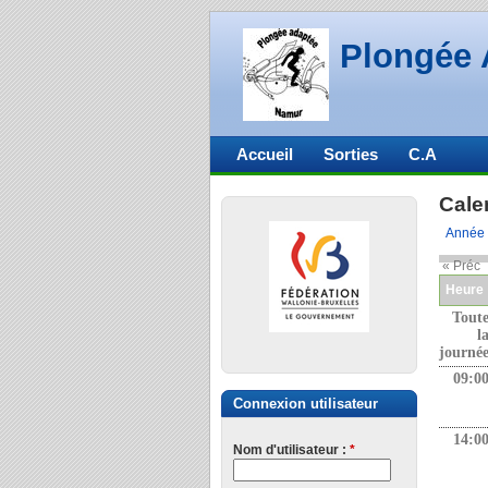
Plongée 
Accueil
Sorties
C.A
Cale
Année
« Préc
Heure
Tout
l
journé
09:0
Connexion utilisateur
14:0
Nom d'utilisateur :
*