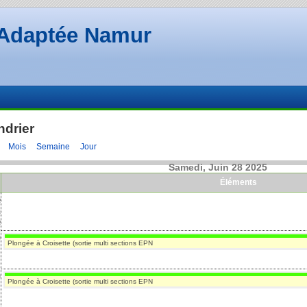
Adaptée Namur
ndrier
Mois
Semaine
Jour
Samedi, Juin 28 2025
Éléments
e
a
e
0
Plongée à Croisette (sortie multi sections EPN
0
Plongée à Croisette (sortie multi sections EPN