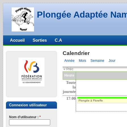
Plongée Adaptée Na
Accueil
Sorties
C.A
Calendrier
Année
Mois
Semaine
Jour
« Préc
Heure
Toute
la
journée
17:00
Plongée à Floreffe
Connexion utilisateur
Nom d'utilisateur :
*