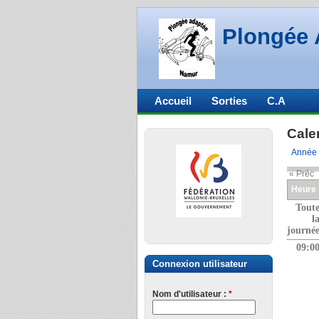
Plongée 
Accueil
Sorties
C.A
Cale
Année
« Préc
Heure
Tout
l
journé
09:0
Connexion utilisateur
Nom d'utilisateur :
*