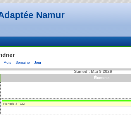
Adaptée Namur
ndrier
Mois
Semaine
Jour
Samedi, Mai 9 2026
Éléments
e
a
e
0
Plongée à TODI