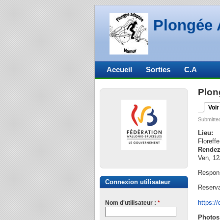
Plongée 
Accueil
Sorties
C.A
Plon
Voir
Submitte
Lieu:
Floreffe
Rendez
Ven, 12
Respon
Connexion utilisateur
Reserva
https:
Nom d'utilisateur :
*
Photos