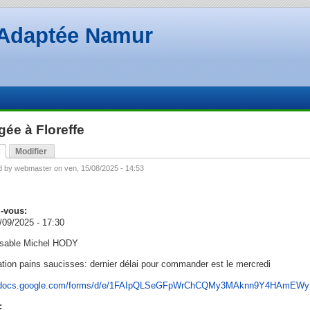
Adaptée Namur
gée à Floreffe
Modifier
d by webmaster on ven, 15/08/2025 - 14:53
-vous:
/09/2025 - 17:30
sable Michel HODY
tion pains saucisses: dernier délai pour commander est le mercredi
//docs.google.com/forms/d/e/1FAIpQLSeGFpWrChCQMy3MAknn9Y4HAmEWy
: