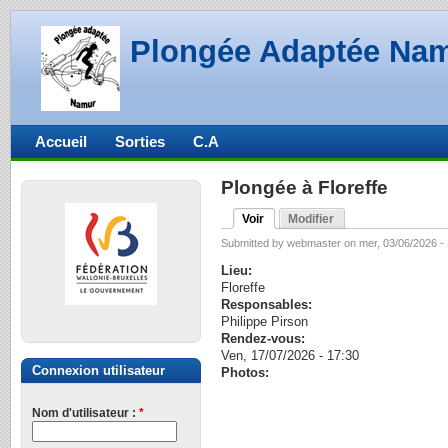
Plongée Adaptée Na
Accueil
Sorties
C.A
Plongée à Floreffe
Voir
Modifier
Submitted by webmaster on mer, 03/06/2026 - 
Lieu:
Floreffe
Responsables:
Philippe Pirson
Rendez-vous:
Ven, 17/07/2026 - 17:30
Connexion utilisateur
Photos:
Nom d'utilisateur :
*